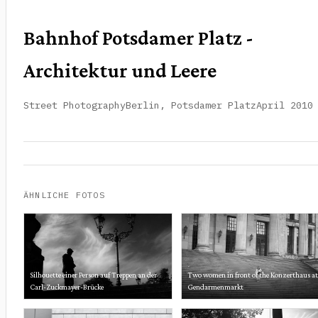
Bahnhof Potsdamer Platz -
Architektur und Leere
Street Photography
Berlin, Potsdamer Platz
April 2010
ÄHNLICHE FOTOS
Silhouette einer Person auf Treppen an der
Two women in front of the Konzerthaus at
Carl-Zuckmayer-Brücke
Gendarmenmarkt