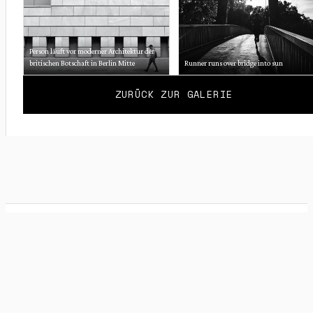
Person läuft vor moderner Architektur der
britischen Botschaft in Berlin Mitte
Runner runs over bridge into sun
ZURÜCK ZUR GALERIE
ABOUT
SHOP
IMAGE
TRACK
BERLINER
IMPRESSUM
ANALYSIS
TO
PHOTO
API.
PRINT
BLOG
© 2026 Jens Freudenau